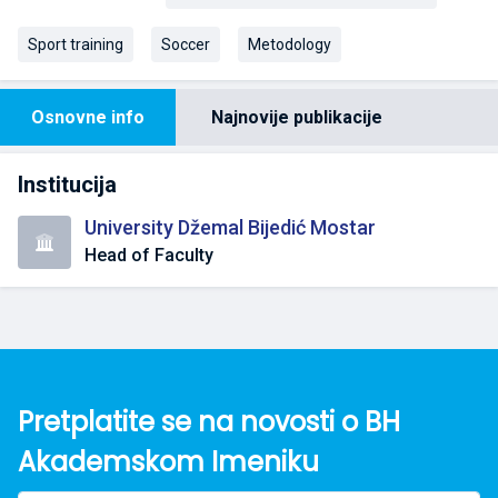
Sport training
Soccer
Metodology
Osnovne info
Najnovije publikacije
Institucija
University Džemal Bijedić Mostar
Head of Faculty
Pretplatite se na novosti o BH
Akademskom Imeniku