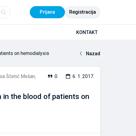
Prijava
Registracija
KONTAKT
patients on hemodialysis
Nazad
isa Ščetić Mešan
,
0
6. 1. 2017.
 in the blood of patients on