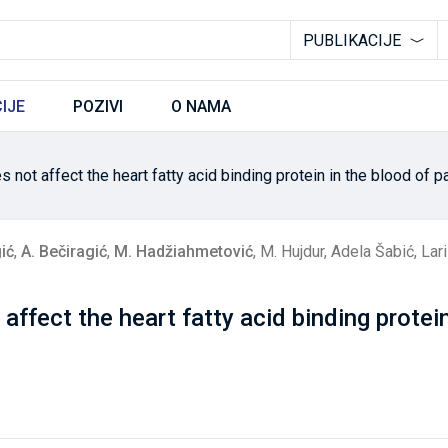
PUBLIKACIJE
IJE
POZIVI
O NAMA
 not affect the heart fatty acid binding protein in the blood of 
ić
,
A. Bečiragić
,
M. Hadžiahmetović
,
M. Hujdur
,
Adela Šabić
,
Lar
ffect the heart fatty acid binding protein