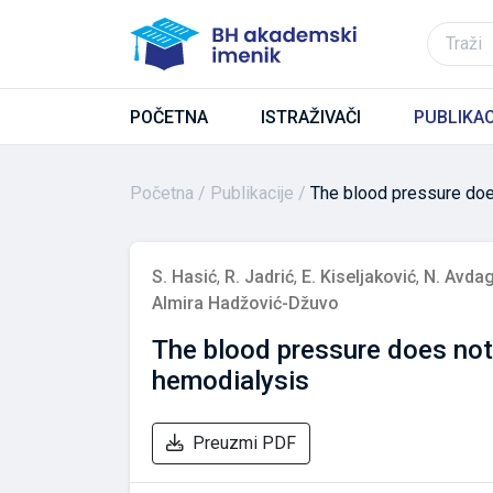
POČETNA
ISTRAŽIVAČI
PUBLIKAC
Početna
Publikacije
The blood pressure does
S. Hasić
,
R. Jadrić
,
E. Kiseljaković
,
N. Avdag
Almira Hadžović-Džuvo
The blood pressure does not a
hemodialysis
Preuzmi PDF