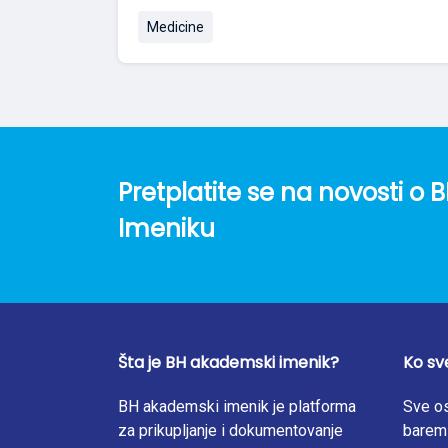
Medicine
Pretplatite se na novosti 
Imeniku
Šta je BH akademski imenik?
Ko sv
BH akademski imenik je platforma
Sve os
za prikupljanje i dokumentovanje
barem 