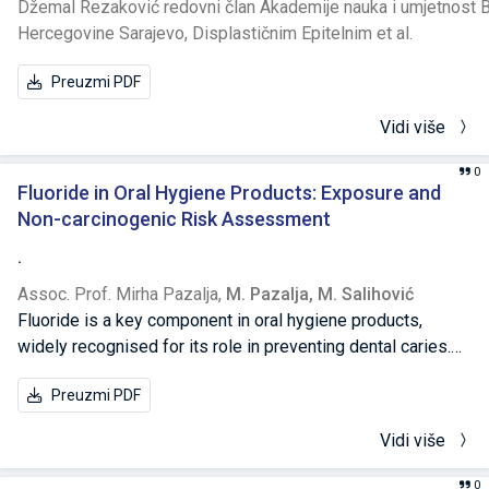
Džemal Rezaković redovni član Akademije nauka i umjetnost 
(XFEL) caractérisé par des mesures XAS et RIXS ainsi qu'à
Hercegovine Sarajevo,
Displastičnim Epitelnim et al.
l'échelle attoseconde (HHG) pour effectuer des mesures
de réflectivité transitoire.
Preuzmi PDF
Vidi više
0
Fluoride in Oral Hygiene Products: Exposure and
Non-carcinogenic Risk Assessment
.
Assoc. Prof. Mirha Pazalja,
M. Pazalja,
M. Salihović
Fluoride is a key component in oral hygiene products,
widely recognised for its role in preventing dental caries.
However, excessive fluoride intake poses potential health
Preuzmi PDF
risks, particularly to vulnerable populations. This study
evaluates fluoride expo - sure and non-carcinogenic health
Vidi više
risks associated with commercial oral hygiene products in
Bosnia and Herzegovina (B&H). Based on fluoride
0