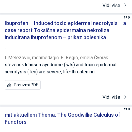
Vidi više
0
Ibuprofen – Induced toxIc epIdermal necrolysIs – a
case report Toksična epidermalna nekroliza
inducirana ibuprofenom – prikaz bolesnika
.
I. Melezović,
mehmedagić,
E. Begić,
emela Čvorak
stevens-Johnson syndrome (sJs) and toxic epidermal
necrolysis (Ten) are severe, life-threatening
mucocutaneous hypersensitivity reactions. The
Preuzmi PDF
inflammatory response is mediated by cytotoxic T
lymphocytes and nk (natural killer) cells with cytotoxic
Vidi više
proteins and cytokines as mediators in the onset of cell
apoptosis. drugs are responsible for about 95% of cases
0
of toxic epidermal necrolysis. although non-steroidal anti-
mit aktuellem Thema: The Goodwillie Calculus of
inflammatory drugs (nsaid) are classified as drugs that can
Functors
potentially lead to this hypersensitivity reaction, a small