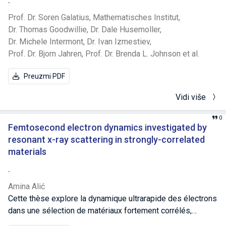
.
number of cases have been described in the literature
Prof. Dr. Soren Galatius,
Mathematisches Institut,
regarding the occurrence of this reaction to the use of
Dr. Thomas Goodwillie,
Dr. Dale Husemoller,
ibuprofen. We present the case of a 58-year-old man who
Dr. Michele Intermont,
Dr. Ivan Izmestiev,
developed symptoms of Ten seven days after using
Prof. Dr. Bjorn Jahren,
Prof. Dr. Brenda L. Johnson et al.
ibuprofen. The treatment of toxic epidermal necrolysis is
still a matter of debate. Given that there is no uniform
Preuzmi PDF
protocol for treatment, and the lethal outcome in such
conditions occurs in about 40% of cases, each presented
Vidi više
case is significant in terms of considering the
effectiveness and improvement of the therapeutic
0
approach.
Femtosecond electron dynamics investigated by
resonant x-ray scattering in strongly-correlated
materials
.
Amina Alić
Cette thèse explore la dynamique ultrarapide des électrons
dans une sélection de matériaux fortement corrélés,
connus pour leurs propriétés telles que la valence mixte ou